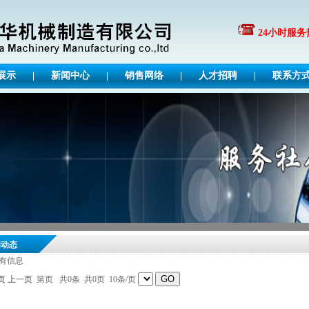
24小时服务热线:
展示
|
新闻中心
|
销售网络
|
人才招聘
|
联系方
闻动态
有信息
页
上一页
第页 共0条 共0页 10条/页