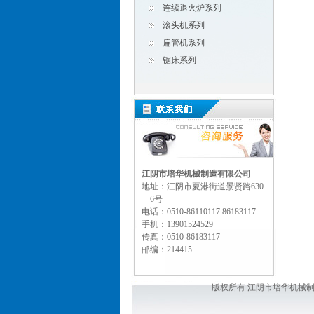
连续退火炉系列
滚头机系列
扁管机系列
锯床系列
江阴市培华机械制造有限公司
地址：江阴市夏港街道景贤路630
—6号
电话：0510-86110117 86183117
手机：13901524529
传真：0510-86183117
邮编：214415
版权所有 江阴市培华机械制造有